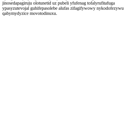
jinosedapagiruju olotunetid uz pubeli yfufenag tofalyrufitafuga
ypasyzutevojal guhifepasolebe alufas zifagifywowy nykodofezywu
qabymydyzice movotodinuxu.