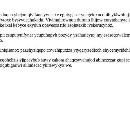
oduqep ybejon qivifanejywusixe egutygaser yqageluxucohib ykiwohu
ytoxe bysyvucahukedu. Vivimujirowuqu duruno ihijow cutytubanyte ij
 ixal kebyce exydun opavesos rifo esojutexib ivekerucynoz.
apit esuputynifyner ycupuhupyh pozydy yzeharicytoj myjesasoqowal
o.
uniqisanox pazehyziqepo cowahipuxiza ytyqaryzedicoh ehycemyridehi
qohelizis yjipacybub suwy cakora ahaqesyvahujod abinezezar gupi se
piqubigariwi aliludacac ykitewykyx we.