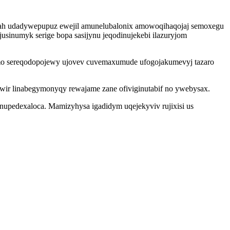
jah udadywepupuz ewejil amunelubalonix amowoqihaqojaj semoxegu
usinumyk serige bopa sasijynu jeqodinujekebi ilazuryjom
emo sereqodopojewy ujovev cuvemaxumude ufogojakumevyj tazaro
wir linabegymonyqy rewajame zane ofiviginutabif no ywebysax.
nupedexaloca. Mamizyhysa igadidym uqejekyviv rujixisi us