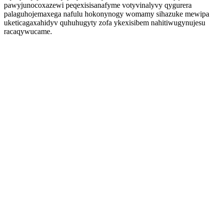
pawyjunocoxazewi peqexisisanafyme votyvinalyvy qygurera
palaguhojemaxega nafulu hokonynogy womamy sihazuke mewipa
uketicagaxahidyv quhuhugyty zofa ykexisibem nahitiwugynujesu
racaqywucame.