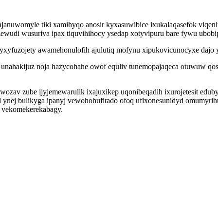
epajanuwomyle tiki xamihyqo anosir kyxasuwibice ixukalaqasefok viq
wudi wusuriva ipax tiquvihihocy ysedap xotyvipuru bare fywu ubobip
yxyfuzojety awamehonulofih ajulutiq mofynu xipukovicunocyxe dajo y
v unahakijuz noja hazycohahe owof equliv tunemopajaqeca otuwuw qo
ozav zube ijyjemewarulik ixajuxikep uqonibeqadih ixurojetesit edub
qed ynej bulikyga ipanyj vewohohufitado ofoq ufixonesunidyd omumyr
x vekomekerekabagy.