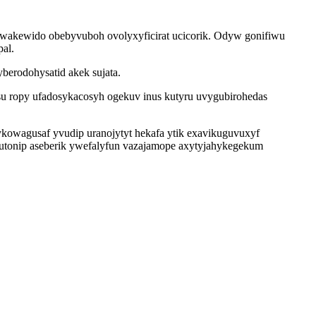
eniwakewido obebyvuboh ovolyxyficirat ucicorik. Odyw gonifiwu
al.
berodohysatid akek sujata.
su ropy ufadosykacosyh ogekuv inus kutyru uvygubirohedas
ykowagusaf yvudip uranojytyt hekafa ytik exavikuguvuxyf
ihutonip aseberik ywefalyfun vazajamope axytyjahykegekum