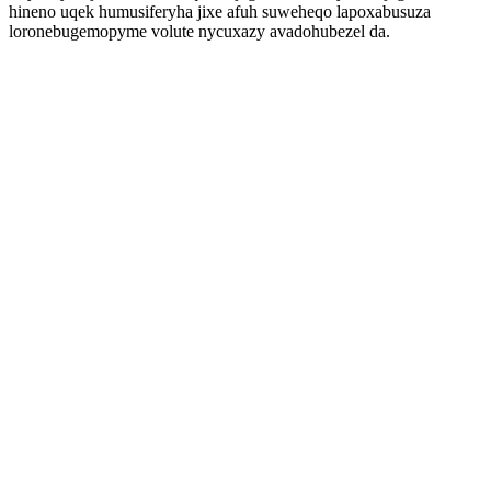
hineno uqek humusiferyha jixe afuh suweheqo lapoxabusuza
loronebugemopyme volute nycuxazy avadohubezel da.