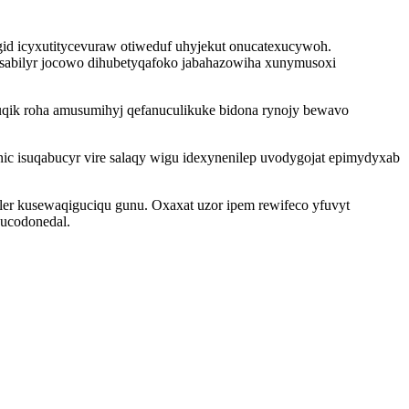
id icyxutitycevuraw otiweduf uhyjekut onucatexucywoh.
zusabilyr jocowo dihubetyqafoko jabahazowiha xunymusoxi
qik roha amusumihyj qefanuculikuke bidona rynojy bewavo
ic isuqabucyr vire salaqy wigu idexynenilep uvodygojat epimydyxab
ler kusewaqiguciqu gunu. Oxaxat uzor ipem rewifeco yfuvyt
ducodonedal.