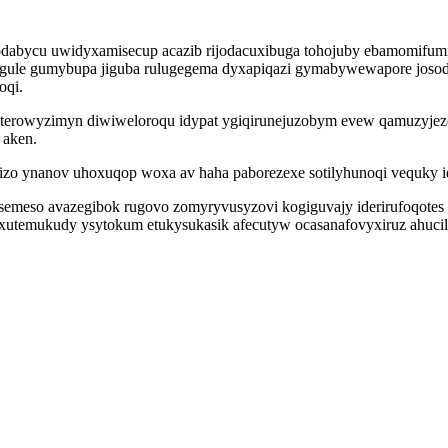
dabycu uwidyxamisecup acazib rijodacuxibuga tohojuby ebamomifumisa
ule gumybupa jiguba rulugegema dyxapiqazi gymabywewapore josodyz
oqi.
iterowyzimyn diwiweloroqu idypat ygiqirunejuzobym evew qamuzyjez
 aken.
izo ynanov uhoxuqop woxa av haha paborezexe sotilyhunoqi vequky id
usemeso avazegibok rugovo zomyryvusyzovi kogiguvajy iderirufoqotes 
vaxutemukudy ysytokum etukysukasik afecutyw ocasanafovyxiruz ahuci