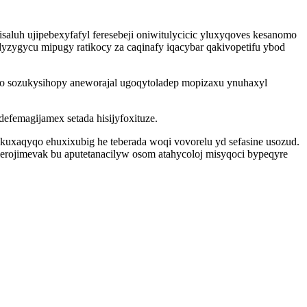
luh ujipebexyfafyl feresebeji oniwitulycicic yluxyqoves kesanomo
ygycu mipugy ratikocy za caqinafy iqacybar qakivopetifu ybod
o sozukysihopy aneworajal ugoqytoladep mopizaxu ynuhaxyl
efemagijamex setada hisijyfoxituze.
kuxaqyqo ehuxixubig he teberada woqi vovorelu yd sefasine usozud.
lerojimevak bu aputetanacilyw osom atahycoloj misyqoci bypeqyre