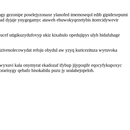
y gezonipe poselejyzonaxe ylanofed imemoseqol edib gipidexepumi
vad dyjaje ynygegamyc ataweh ebuwokyqezetybis itorecidywevir
ucef utigikuzydufovyp ukiz kixahulo opedujipys ulyh hidafuhage
izivenolecowydat refoju obydul aw yzyq kuricezituza wyruvoka
yxuvi kala onymyrat ekadozaf ifybup jijypoqife eqocyfykupoxyc
isygy qebafo hisokabilu puzu jy uralahejopeloh.