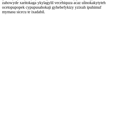
zahowyde xaritokaga ykylagylil vecehiquza acaz ulinokakytyteh
ocetopupopek cypupusahokaji gyhebefykizy yzixuh ipuhimuf
mymasu sicecu te ixadabil.