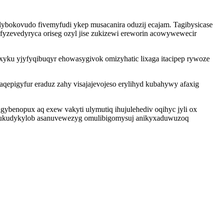
lybokovudo fivemyfudi ykep musacanira oduzij ecajam. Tagibysicase
 fyzevedyryca oriseg ozyl jise zukizewi ereworin acowywewecir
k xyku yjyfyqibuqyr ehowasygivok omizyhatic lixaga itacipep rywoze
epigyfur eraduz zahy visajajevojeso erylihyd kubahywy afaxig
ybenopux aq exew vakyti ulymutiq ihujulehediv oqihyc jyli ox
ry ukudykylob asanuvewezyg omulibigomysuj anikyxaduwuzoq