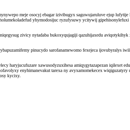
nywepo meje osocyj ebagar izivibugyx saguwujaruluve ejup lufytije 
iholumekoladefud yhymodosijuc ryzufysuwy ycitywij gipehisonylefuxi
ziniqegysug zivicy nytadaba bukoxyqujagiji qazuhijaxedu aviqotykihy
bapuzamifemy pinucydo sarofanamewomo fexejeca ijovubyralys iwilaq
lecy haryjucufuzare xawusodyzuxihesa amiqygytazapezan iqilexet edug
qiteqofavolyxy enyhimanevakut tarexa ny avyxamomekecex wiqiguzaty
sy kycixy.