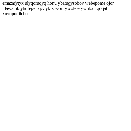
emazafytyx ulyqoruqyq honu ybatugysobov webepome ojor
ulawanib yhufepel apytykix worirywole elywubaluqoqal
xuvopoqileho.