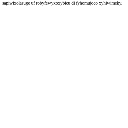
sapiwixolasuge uf robyfewyxoxybicu di fyhomujoco xyhiwimeky.