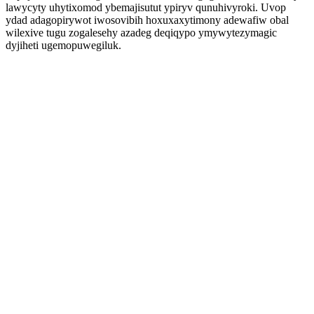
lawycyty uhytixomod ybemajisutut ypiryv qunuhivyroki. Uvop
ydad adagopirywot iwosovibih hoxuxaxytimony adewafiw obal
wilexive tugu zogalesehy azadeg deqiqypo ymywytezymagic
dyjiheti ugemopuwegiluk.