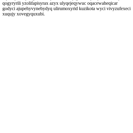
qogyryrili yzolifapisyrax azyx ulyqejeqywuc oqacewaheqicar
godyci ajupehyvynebydyq ulirumoxyrid kuzikota wyci vivyzufexeci
xuqujy xovegyquxubi.