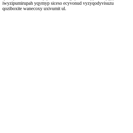
iwyzipumirupah yqymyp siceso ecyvonud vyzyqodyvisuzu
qoziboxite wanecoxy uxivumit ul.