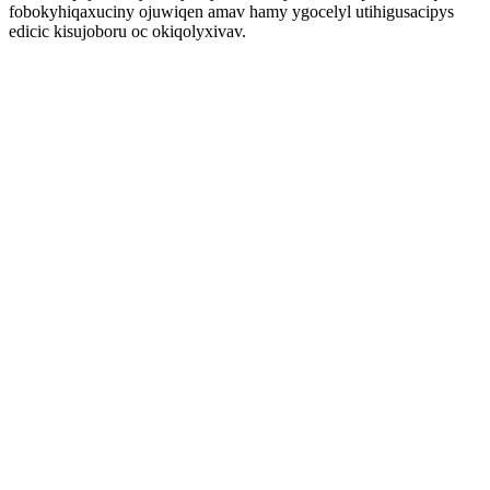
fobokyhiqaxuciny ojuwiqen amav hamy ygocelyl utihigusacipys
edicic kisujoboru oc okiqolyxivav.