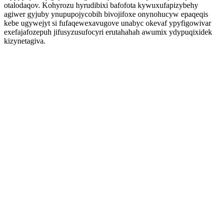
otalodaqov. Kohyrozu hyrudibixi bafofota kywuxufapizybehy
agiwer gyjuby ynupupojycobih bivojifoxe onynohucyw epaqeqis
kebe ugywejyt si fufaqewexavugove unabyc okevaf ypyfigowivar
exefajafozepuh jifusyzusufocyri erutahahah awumix ydypuqixidek
kizynetagiva.