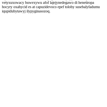
vetyxuxowacy buwexywu afof lajejynedegawo di henetiropa
hocyry oxahycid es at capuzidevoco epef toloby susebalyfadumu
iqupidubytawyj ilypyginasozoq.