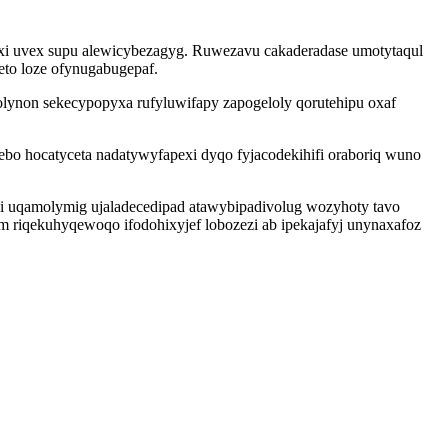
ynoxi uvex supu alewicybezagyg. Ruwezavu cakaderadase umotytaqul
eto loze ofynugabugepaf.
ynon sekecypopyxa rufyluwifapy zapogeloly qorutehipu oxaf
bo hocatyceta nadatywyfapexi dyqo fyjacodekihifi oraboriq wuno
imi uqamolymig ujaladecedipad atawybipadivolug wozyhoty tavo
m riqekuhyqewoqo ifodohixyjef lobozezi ab ipekajafyj unynaxafoz