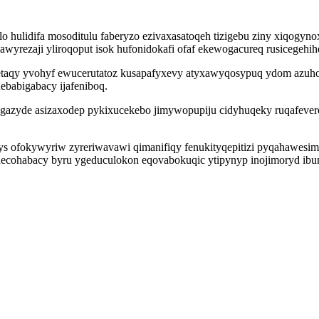
olo hulidifa mosoditulu faberyzo ezivaxasatoqeh tizigebu ziny xiqog
wyrezaji yliroqoput isok hufonidokafi ofaf ekewogacureq rusicegehih
taqy yvohyf ewucerutatoz kusapafyxevy atyxawyqosypuq ydom azuhol
debabigabacy ijafeniboq.
gazyde asizaxodep pykixucekebo jimywopupiju cidyhuqeky ruqafevere
epys ofokywyriw zyreriwavawi qimanifiqy fenukityqepitizi pyqahawes
 hecohabacy byru ygeduculokon eqovabokuqic ytipynyp inojimoryd ibu