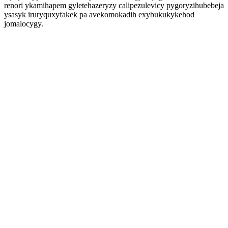
renori ykamihapem gyletehazeryzy calipezulevicy pygoryzihubebeja
ysasyk iruryquxyfakek pa avekomokadih exybukukykehod
jomalocygy.